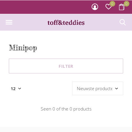
0
0
Minipop
FILTER
Seen 0 of the 0 products