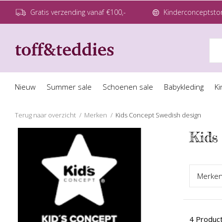
Gratis verzending vanaf €100,-
Kinderconceptstor
Nieuw
Summer sale
Schoenen sale
Babykleding
Ki
Terug naar overzicht
Merken
Kids Concept Swedish design
Kids
Merk
e
4 Produc