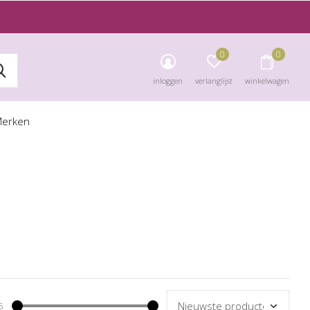
0
0
inloggen
verlanglijst
winkelwagen
erken
5