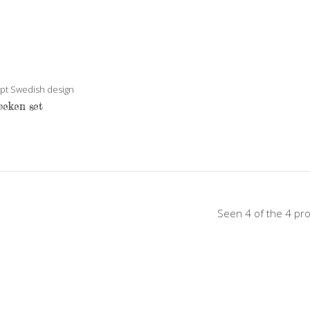
pt Swedish design
eken set
Seen 4 of the 4 pr