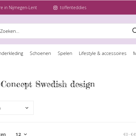
e in Nijmegen-Lent
toffenteddies
nderkleding
Schoenen
Spelen
Lifestyle & accessoires
M
 Concept Swedish design
n
ten
€0
-
€4